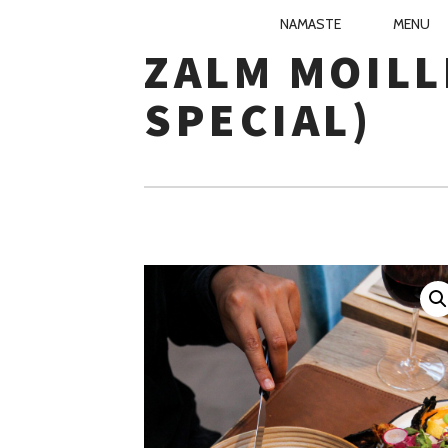
PRIMARY
NAMASTE
MENU
NIRVANA KI
NAVIGATIO
ZALM MOILL
Skip
to
SPECIAL)
content