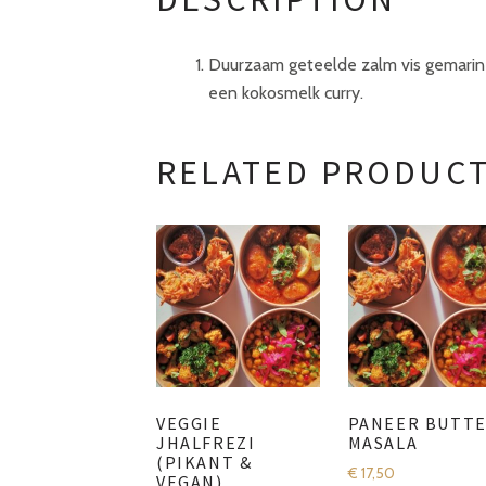
Duurzaam geteelde zalm vis gemarinee
een kokosmelk curry.
RELATED PRODUC
VEGGIE
PANEER BUTT
JHALFREZI
MASALA
(PIKANT &
€
17,50
VEGAN)