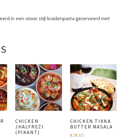
rd in een visser stijl kruidenpasta geserveerd met
TS
ER
CHICKEN
CHICKEN TIKKA
JHALFREZI
BUTTER MASALA
(PIKANT)
€
18,50