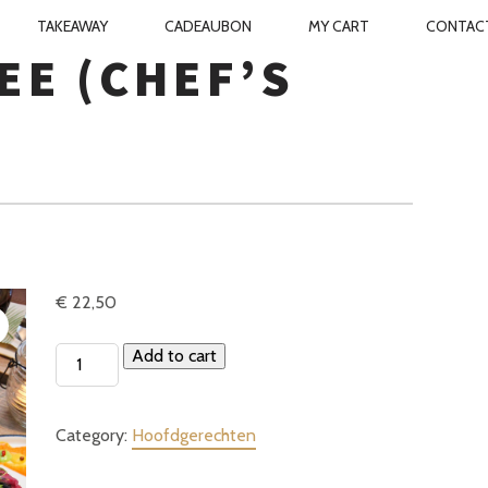
TAKEAWAY
CADEAUBON
MY CART
CONTAC
TCHEN
N
EE (CHEF’S
€
22,50
Zalm
Add to cart
Moillee
(Chef's
Category:
Hoofdgerechten
Special)
quantity